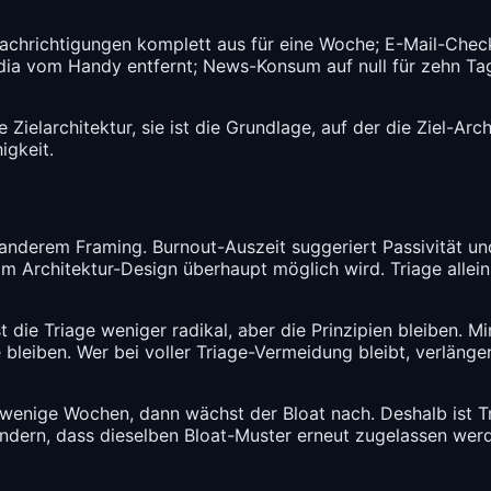
richtigungen komplett aus für eine Woche; E-Mail-Check au
ia vom Handy entfernt; News-Konsum auf null für zehn Tag
 Zielarchitektur, sie ist die Grundlage, auf der die Ziel-A
igkeit.
anderem Framing. Burnout-Auszeit suggeriert Passivität und
m Architektur-Design überhaupt möglich wird. Triage allein h
t die Triage weniger radikal, aber die Prinzipien bleiben. 
leiben. Wer bei voller Triage-Vermeidung bleibt, verlängert
, wenige Wochen, dann wächst der Bloat nach. Deshalb ist T
hindern, dass dieselben Bloat-Muster erneut zugelassen wer