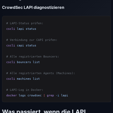
CrowdSec LAPI diagnostizieren
cscli
 lapi
cscli
 capi
cscli
 bouncers
cscli
 machines
docker
 logs
 crowdsec
 |
 grep
 -i
Was passiert, wenn die LAPI