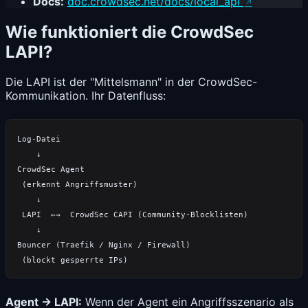
Docs:
doc.crowdsec.net/docs/local_api
Wie funktioniert die CrowdSec
LAPI?
Die LAPI ist der "Mittelsmann" in der CrowdSec-
Kommunikation. Ihr Datenfluss:
Log-Datei

    ↓

CrowdSec Agent

 (erkennt Angriffsmuster)

    ↓

 LAPI  ←→  CrowdSec CAPI (Community-Blocklisten)

    ↓

Bouncer (Traefik / Nginx / Firewall)

Agent → LAPI:
Wenn der Agent ein Angriffsszenario als