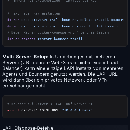
docker
 exec
 crowdsec
 cscli
 bouncers
 delete
docker
 exec
 crowdsec
 cscli
 bouncers
 add
docker-compose
 restart
Multi-Server-Setup:
In Umgebungen mit mehreren
Servern (z.B. mehrere Web-Server hinter einem Load
Balancer) kann eine einzige LAPI-Instanz von mehreren
Agents und Bouncers genutzt werden. Die LAPI-URL
wird dann über ein privates Netzwerk oder VPN
erreichbar gemacht:
export
 CROWDSEC_AGENT_HOST
=
LAPI-Diagnose-Befehle