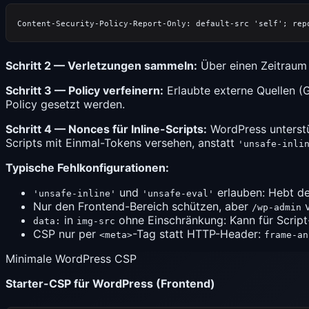
Schritt 2 — Verletzungen sammeln:
Über einen Zeitraum
Schritt 3 — Policy verfeinern:
Erlaubte externe Quellen (G
Policy gesetzt werden.
Schritt 4 — Nonces für Inline-Scripts:
WordPress unterstü
Scripts mit Einmal-Tokens versehen, anstatt
'unsafe-inli
Typische Fehlkonfigurationen:
und
erlauben: Hebt de
'unsafe-inline'
'unsafe-eval'
Nur den Frontend-Bereich schützen, aber
v
/wp-admin
in
ohne Einschränkung: Kann für Script
data:
img-src
CSP nur per
-Tag statt HTTP-Header:
<meta>
frame-an
Minimale WordPress CSP
Starter-CSP für WordPress (Frontend)