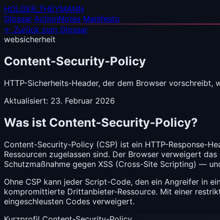
HOLGER_THEYMANN
Glossar
ActionNotes
Manifesto
← Zurück zum Glossar
websicherheit
Content-Security-Policy
HTTP-Sicherheits-Header, der dem Browser vorschreibt, we
Aktualisiert: 23. Februar 2026
Was ist Content-Security-Policy?
Content-Security-Policy (CSP) ist ein HTTP-Response-Head
Ressourcen zugelassen sind. Der Browser verweigert das La
Schutzmaßnahme gegen
XSS
(Cross-Site Scripting) — und
Ohne CSP kann jeder Script-Code, den ein Angreifer in ei
kompromittierte Drittanbieter-Ressource. Mit einer restrik
eingeschleusten Codes verweigert.
Kurzprofil Content-Security-Policy