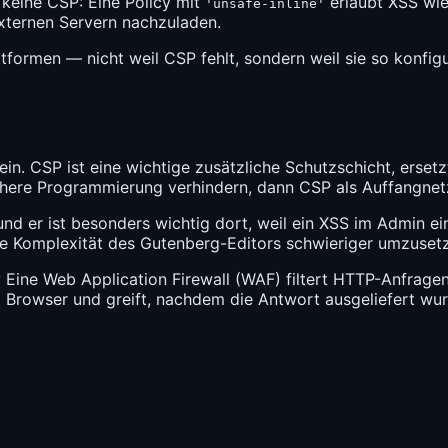
 keine CSP: Eine Policy mit
erlaubt XSS wie
'unsafe-inline'
 externen Servern nachzuladen.
formen — nicht weil CSP fehlt, sondern weil sie so konfigur
in. CSP ist eine wichtige zusätzliche Schutzschicht, erset
ichere Programmierung verhindern, dann CSP als Auffangnetz
d er ist besonders wichtig dort, weil ein XSS im Admin ein
die Komplexität des Gutenberg-Editors schwieriger umzuset
?
Eine Web Application Firewall (WAF) filtert HTTP-Anfragen
m Browser und greift, nachdem die Antwort ausgeliefert wur