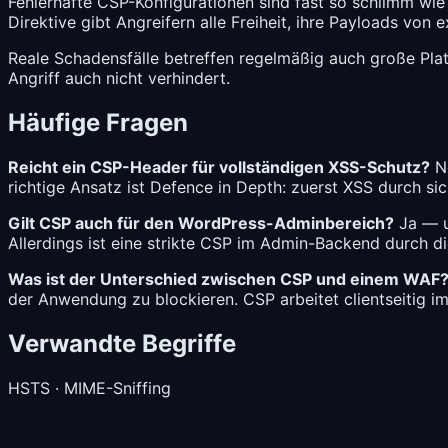
Fehlerhafte CSP-Konfigurationen sind fast so schlimm wie
Direktive gibt Angreifern alle Freiheit, ihre Payloads von
Reale Schadensfälle betreffen regelmäßig auch große Platt
Angriff auch nicht verhindert.
Häufige Fragen
Reicht ein CSP-Header für vollständigen XSS-Schutz?
Ne
richtige Ansatz ist Defence in Depth: zuerst XSS durch s
Gilt CSP auch für den WordPress-Adminbereich?
Ja — un
Allerdings ist eine strikte CSP im Admin-Backend durch 
Was ist der Unterschied zwischen CSP und einem WAF
der Anwendung zu blockieren. CSP arbeitet clientseitig i
Verwandte Begriffe
HSTS
·
MIME-Sniffing