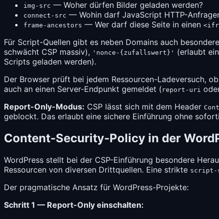
— Woher dürfen Bilder geladen werden?
img-src
— Wohin darf JavaScript HTTP-Anfrage
connect-src
— Wer darf diese Seite in einen
frame-ancestors
<ifr
Für Script-Quellen gibt es neben Domains auch besondere
schwächt CSP massiv),
(erlaubt ei
'nonce-{zufallswert}'
Scripts geladen werden).
Der Browser prüft bei jedem Ressourcen-Ladeversuch, ob 
auch an einen Server-Endpunkt gemeldet (
ode
report-uri
Report-Only-Modus:
CSP lässt sich mit dem Header
Con
geblockt. Das erlaubt eine sichere Einführung ohne sofor
Content-Security-Policy in der Word
WordPress stellt bei der CSP-Einführung besondere Herau
Ressourcen von diversen Drittquellen. Eine strikte
script-
Der pragmatische Ansatz für WordPress-Projekte:
Schritt 1 — Report-Only einschalten: