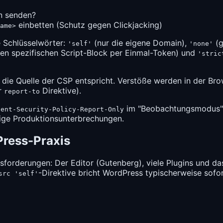
n senden?
einbetten (Schutz gegen
Clickjacking
)
ame>
 Schlüsselwörter:
(nur die eigene Domain),
(g
'self'
'none'
nen spezifischen Script-Block per Einmal-Token) und
'stric
die Quelle der CSP entspricht. Verstöße werden in der Bro
r
Direktive).
report-to
im "Beobachtungsmodus" 
tent-Security-Policy-Report-Only
tige Produktionsunterbrechungen.
Press-Praxis
sforderungen: Der Editor (Gutenberg), viele Plugins und d
-Direktive bricht WordPress typischerweise sofor
src 'self'