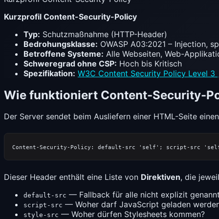
Kurzprofil Content-Security-Policy
Typ:
Schutzmaßnahme (HTTP-Header)
Bedrohungsklasse:
OWASP A03:2021 – Injection, sp
Betroffene Systeme:
Alle Webseiten, Web-Applikat
Schweregrad ohne CSP:
Hoch bis Kritisch
Spezifikation:
W3C Content Security Policy Level 3
Wie funktioniert Content-Security-Po
Der Server sendet beim Ausliefern einer HTML-Seite eine
Dieser Header enthält eine Liste von
Direktiven
, die jewe
— Fallback für alle nicht explizit genan
default-src
— Woher darf JavaScript geladen werde
script-src
— Woher dürfen Stylesheets kommen?
style-src