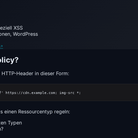
eziell XSS
ionen, WordPress
licy?
n HTTP-Header in dieser Form:
ils einen Ressourcentyp regeln:
nten Typen
n?