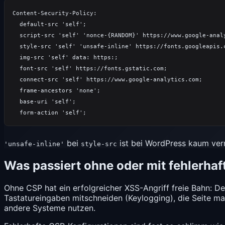
Content-Security-Policy:

  default-src 'self';

  script-src 'self' 'nonce-{RANDOM}' https://www.google-analy
  style-src 'self' 'unsafe-inline' https://fonts.googleapis.c
  img-src 'self' data: https:;

  font-src 'self' https://fonts.gstatic.com;

  connect-src 'self' https://www.google-analytics.com;

  frame-ancestors 'none';

  base-uri 'self';

bei
ist bei WordPress kaum ver
'unsafe-inline'
style-src
Was passiert ohne oder mit fehlerhaf
Ohne CSP hat ein erfolgreicher
XSS
-Angriff freie Bahn: D
Tastatureingaben mitschneiden (Keylogging), die Seite m
andere Systeme nutzen.