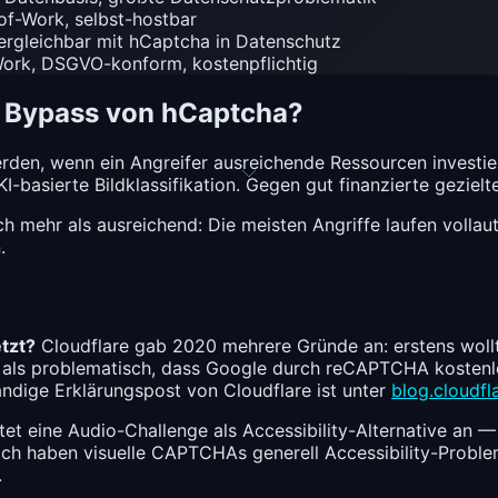
of-Work, selbst-hostbar
vergleichbar mit hCaptcha in Datenschutz
Work, DSGVO-konform, kostenpflichtig
n Bypass von hCaptcha?
n, wenn ein Angreifer ausreichende Ressourcen investie
asierte Bildklassifikation. Gegen gut finanzierte gezielt
h mehr als ausreichend: Die meisten Angriffe laufen volla
.
tzt?
Cloudflare gab 2020 mehrere Gründe an: erstens wollt
 als problematisch, dass Google durch reCAPTCHA kostenlo
ändige Erklärungspost von Cloudflare ist unter
blog.cloudfl
et eine Audio-Challenge als Accessibility-Alternative an —
och haben visuelle CAPTCHAs generell Accessibility-Probl
.