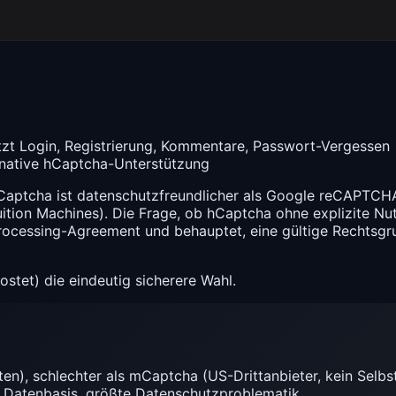
ützt Login, Registrierung, Kommentare, Passwort-Vergessen
ative hCaptcha-Unterstützung
aptcha ist datenschutzfreundlicher als Google reCAPTCHA 
tuition Machines). Die Frage, ob hCaptcha ohne explizite N
rocessing-Agreement und behauptet, eine gültige Rechtsgr
ostet) die eindeutig sicherere Wahl.
), schlechter als mCaptcha (US-Drittanbieter, kein Selbs
 Datenbasis, größte Datenschutzproblematik