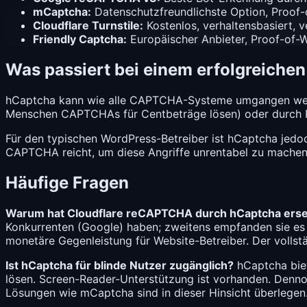
mCaptcha
:
Datenschutzfreundlichste Option, Proof-
Cloudflare Turnstile:
Kostenlos, verhaltensbasiert, 
Friendly Captcha:
Europäischer Anbieter, Proof-of-
Was passiert bei einem erfolgreiche
hCaptcha kann wie alle CAPTCHA-Systeme umgangen werde
Menschen CAPTCHAs für Centbeträge lösen) oder durch KI-b
Für den typischen WordPress-Betreiber ist hCaptcha jedoc
CAPTCHA reicht, um diese Angriffe unrentabel zu machen
Häufige Fragen
Warum hat Cloudflare reCAPTCHA durch hCaptcha erse
Konkurrenten (Google) haben; zweitens empfanden sie es
monetäre Gegenleistung für Website-Betreiber. Der vollst
Ist hCaptcha für blinde Nutzer zugänglich?
hCaptcha biet
lösen. Screen-Reader-Unterstützung ist vorhanden. Denn
Lösungen wie
mCaptcha
sind in dieser Hinsicht überlegen