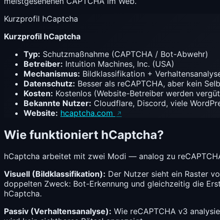
meistgesehenen
CAPTCHA
im Web.
Kurzprofil hCaptcha
Kurzprofil hCaptcha
Typ:
Schutzmaßnahme (CAPTCHA / Bot-Abwehr)
Betreiber:
Intuition Machines, Inc. (USA)
Mechanismus:
Bildklassifikation + Verhaltensanal
Datenschutz:
Besser als reCAPTCHA, aber kein Selb
Kosten:
Kostenlos (Website-Betreiber werden vergü
Bekannte Nutzer:
Cloudflare, Discord, viele WordPr
Website:
hcaptcha.com
Wie funktioniert hCaptcha?
hCaptcha arbeitet mit zwei Modi — analog zu reCAPTCH
Visuell (Bildklassifikation):
Der Nutzer sieht ein Raster vo
doppelten Zweck: Bot-Erkennung und gleichzeitig die Erst
hCaptcha.
Passiv (Verhaltensanalyse):
Wie reCAPTCHA v3 analysier