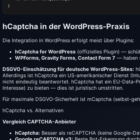
hCaptcha in der WordPress-Praxis
Die Integration in WordPress erfolgt meist über Plugins:
hCaptcha for WordPress
(offizielles Plugin) — sch
WPForms, Gravity Forms, Contact Form 7
— haben n
DSGVO-Einschätzung für deutsche WordPress-Sites:
hC
Allerdings ist hCaptcha ein US-amerikanischer Dienst (In
nicht eindeutig beantwortet. hCaptcha hat ein EU-Data-P
Interesse) zu bieten — dies ist juristisch umstritten.
Für maximale DSGVO-Sicherheit ist
mCaptcha
(selbst-geh
hCaptcha vs. Alternativen
Vergleich CAPTCHA-Anbieter
hCaptcha:
Besser als reCAPTCHA (keine Google-Daten
Google reCAPTCHA v3:
Beste Bot-Erkennung durch