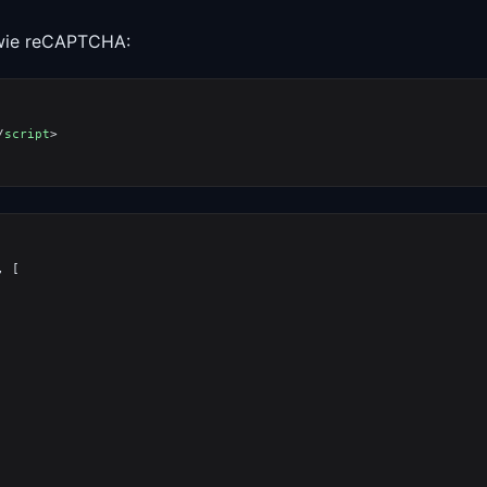
 wie reCAPTCHA:
/
script