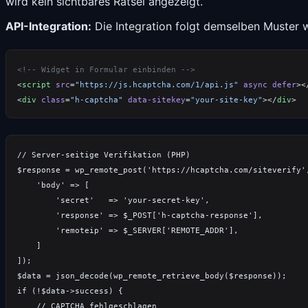
wird kein sichtbares Rätsel angezeigt.
API-Integration:
Die Integration folgt demselben Muster
<
script
 src
=
"https://js.hcaptcha.com/1/api.js"
 async
 defer
><
<
div
 class
=
"h-captcha"
 data-sitekey
=
"your-site-key"
></
div