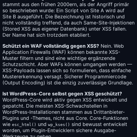
stammt aus den frühen 2000ern, als der Angriff primär
so beschrieben wurde: Ein Script von Site A wird auf
Site B ausgeführt. Die Bezeichnung ist historisch und
nicht vollständig treffend, da auch Same-Site-Injektionen
(Stored XSS aus eigener Datenbank) unter XSS fallen.
Der Name hat sich trotzdem etabliert.
Schützt ein WAF vollständig gegen XSS?
Nein. Web
Application Firewalls (WAF) können bekannte XSS-
Muster filtern und sind eine wichtige ergänzende
Schutzschicht. Aber WAFs können umgangen werden —
XSS-Payloads lassen sich so formulieren, dass einfache
Mustererkennung versagt. Sicherer Programmiercode
(Output Encoding) ist die einzig zuverlässige Grundlage.
Ist WordPress-Core selbst gegen XSS geschützt?
WordPress-Core wird aktiv gegen XSS entwickelt und
gepatcht. Die meisten XSS-Schwachstellen in
WordPress-Installationen stammen aus Drittanbieter-
Plugins und -Themes, nicht aus Core. Core-Funktionen
wie
und
sind bewusst entwickelt
esc_html()
wp_kses()
worden, um Plugin-Entwicklern sichere Ausgabe-
Werkzeuge zu geben.